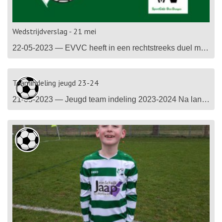
Wedstrijdverslag - 21 mei
22-05-2023 — EVVC heeft in een rechtstreeks duel met concurrent Den Dungen een plek in de nacompetitie afgedwongen. In een spannende wedstrijd ontlopen beide ploegen elkaar lange tijd weinig, maar in het laatste kwart van de wedstrijd neemt EVVC het heft in handen. Na de prachtige openingstreffer van aanvoerder Gerwin van den Boom is het hek van de dam en loopt...
Teamindeling jeugd 23-24
21-05-2023 — Jeugd team indeling 2023-2024 Na lang overleg hebben we de team indeling klaar mocht je vragen hierover hebben graag via wedstrijdjeugd@evvc.nl reageren,