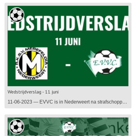
Wedstrijdverslag - 11 juni
11-06-2023 — EVVC is in Nederweert na strafschoppen ten onder gegaan tegen Merefeldia. In een ware slijtageslag van 120 minuten voetbal in tropische omstandigheden produceerden beide teams één treffer, waardoor de beslissing viel in een bloedstollende strafschoppenreeks. Mede door de spanning en het bloedhete weer brachten beide teams een weinig verheffend, maa...