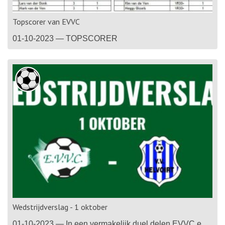
Topscorer van EVVC
01-10-2023 — TOPSCORER
Wedstrijdverslag - 1 oktober
01-10-2023 — In een vermakelijk duel delen EVVC en Helvoirt de punten. Na een goede start van EVVC is het Helvoirt dat al in de tiende minuut op voorsprong komt. EVVC heeft in de eerste helft moeite om tot grote kansen te komen tegen een solide Helvoirt, maar is met twee schoten op de lat wel dichtbij de gelijkmaker. In de tweede helft verhoogt EVVC de druk op...