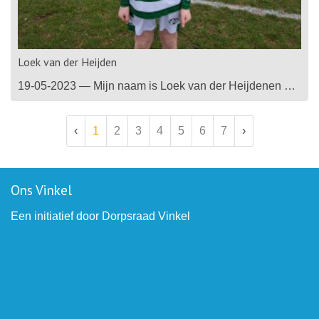
Loek van der Heijden
19-05-2023 — Mijn naam is Loek van der Heijdenen ben 8 jaar. Speel in de JO8-1 van EVVC. De positie waar ik stais als verdediger/ middenvelder.Mijn favoriete club is AJAX en favoriete speler Tadic.
‹
1
2
3
4
5
6
7
›
Ons Vinkel
Een initiatief door Dorpsraad Vinkel