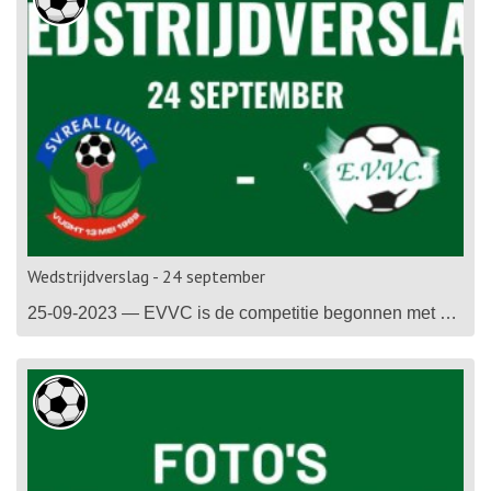
Wedstrijdverslag - 24 september
25-09-2023 — EVVC is de competitie begonnen met een overwinning op bezoek bij Real Lunet. Na een vroege achterstand is het uitblinker Rob van Dijk die zijn ploeg met een hattrick de zege bezorgt. De aanvaller begint voor het eerst in jaren volledig fit aan het seizoen en is direct weer bepalend. Na eerder drie doelpunten in een oefen- en bekerwedstrijd, heeft h...